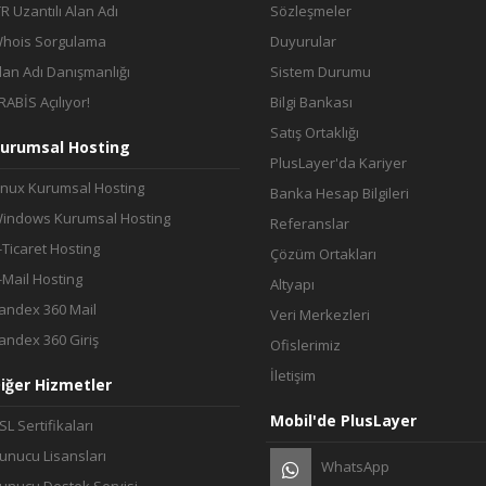
TR Uzantılı Alan Adı
Sözleşmeler
hois Sorgulama
Duyurular
lan Adı Danışmanlığı
Sistem Durumu
RABİS Açılıyor!
Bilgi Bankası
Satış Ortaklığı
urumsal Hosting
PlusLayer'da Kariyer
inux Kurumsal Hosting
Banka Hesap Bilgileri
indows Kurumsal Hosting
Referanslar
-Ticaret Hosting
Çözüm Ortakları
-Mail Hosting
Altyapı
andex 360 Mail
Veri Merkezleri
andex 360 Giriş
Ofislerimiz
İletişim
iğer Hizmetler
Mobil'de PlusLayer
SL Sertifikaları
unucu Lisansları
WhatsApp