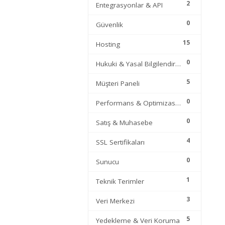
2
Entegrasyonlar & API
Alan
Adı
0
Güvenlik
15
Hosting
Hosting
0
Hukuki & Yasal Bilgilendirme
Limitsiz
Hosting
5
Müşteri Paneli
0
Performans & Optimizasyon
Kurumsal
Hosting
0
Satış & Muhasebe
4
Sunucu
SSL Sertifikaları
Hizmetleri
0
Sunucu
Diğer
1
Teknik Terimler
Hizmetler
3
Veri Merkezi
Kurumsal
5
Yedekleme & Veri Koruma