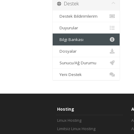
Destek
Destek Bildirimlerim
Duyurular
Bilgi Bankası
Dosyalar
Sunucu/Ağ Durumu
Yeni Destek
Hosting
A
Linux Hosting
A
Limitsiz Linux Hosting
A