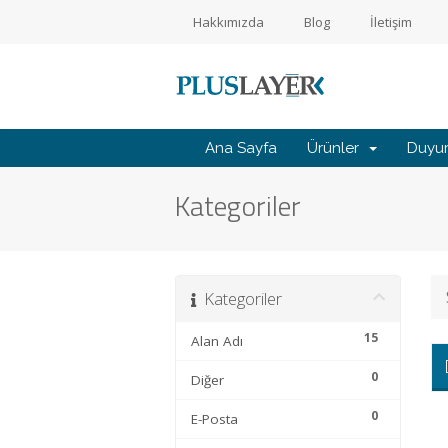
Hakkımızda
Blog
İletişim
Ana Sayfa
Ürünler
Duyur
Müşteri
Kategoriler
Girişi
Yeni
Müşteri
Kategoriler
Kaydı
15
Alan Adı
0
Diğer
Alışveriş
Sepeti
0
E-Posta