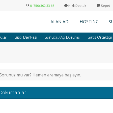
0 (850) 302 33 66
Hızlı Destek
Sepet
ALAN ADI
HOSTING
S
ular
Bilgi Bankası
Sunucu/Ağ Durumu
Satış Ortaklığı
Dökümanlar