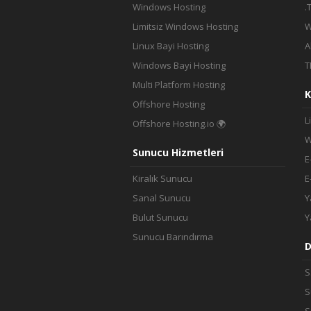
Windows Hosting
.
Limitsiz Windows Hosting
W
Linux Bayi Hosting
A
Windows Bayi Hosting
T
Multi Platform Hosting
K
Offshore Hosting
L
Offshore Hosting.io 🌍
W
Sunucu Hizmetleri
E
Kiralık Sunucu
E
Sanal Sunucu
Y
Bulut Sunucu
Y
Sunucu Barındırma
D
S
S