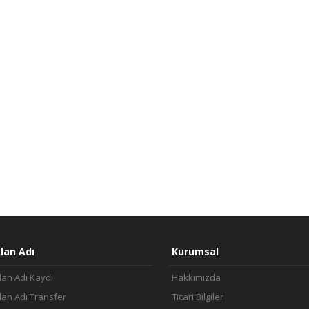
lan Adı
Kurumsal
lan Adı Kaydı
Hakkımızda
lan Adı Transfer
Ticari Bilgiler