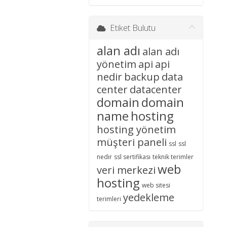
İletişim
Etiket Bulutu
alan adı
alan adı
yönetim
api
api
nedir
backup
data
center
datacenter
domain
domain
name
hosting
hosting yönetim
müşteri paneli
ssl
ssl
nedir
ssl sertifikası
teknik terimler
web
veri merkezi
hosting
web sitesi
yedekleme
terimleri