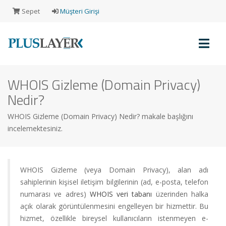
Sepet
Müşteri Girişi
WHOIS Gizleme (Domain Privacy)
Müşteri
Nedir?
Girişi
WHOIS Gizleme (Domain Privacy) Nedir? makale başlığını
incelemektesiniz.
Yeni
Müşteri
Kaydı
WHOIS Gizleme (veya Domain Privacy), alan adı
sahiplerinin kişisel iletişim bilgilerinin (ad, e-posta, telefon
numarası ve adres)
WHOIS veri tabanı
üzerinden halka
Alışveriş
açık olarak görüntülenmesini engelleyen bir hizmettir. Bu
Sepeti
hizmet, özellikle bireysel kullanıcıların istenmeyen e-