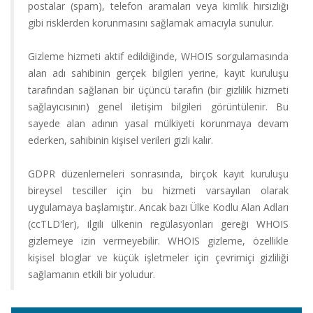
postalar (spam), telefon aramaları veya kimlik hırsızlığı
Alan
gibi risklerden korunmasını sağlamak amacıyla sunulur.
Adı
Gizleme hizmeti aktif edildiğinde, WHOIS sorgulamasında
Hosting
alan adı sahibinin gerçek bilgileri yerine, kayıt kuruluşu
tarafından sağlanan bir üçüncü tarafın (bir gizlilik hizmeti
Limitsiz
sağlayıcısının) genel iletişim bilgileri görüntülenir. Bu
Hosting
sayede alan adının yasal mülkiyeti korunmaya devam
ederken, sahibinin kişisel verileri gizli kalır.
Kurumsal
Hosting
GDPR düzenlemeleri sonrasında, birçok kayıt kuruluşu
bireysel tesciller için bu hizmeti varsayılan olarak
Sunucu
uygulamaya başlamıştır. Ancak bazı Ülke Kodlu Alan Adları
Hizmetleri
(ccTLD'ler), ilgili ülkenin regülasyonları gereği WHOIS
gizlemeye izin vermeyebilir. WHOIS gizleme, özellikle
Diğer
kişisel bloglar ve küçük işletmeler için çevrimiçi gizliliği
Hizmetler
sağlamanın etkili bir yoludur.
Kurumsal