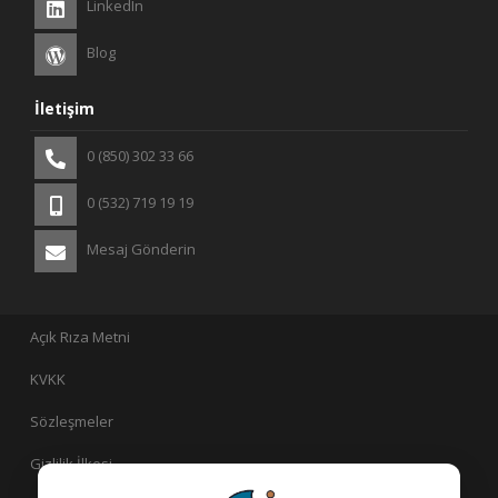
LinkedIn
Blog
İletişim
0 (850) 302 33 66
0 (532) 719 19 19
Mesaj Gönderin
Açık Rıza Metni
KVKK
Sözleşmeler
Gizlilik İlkesi