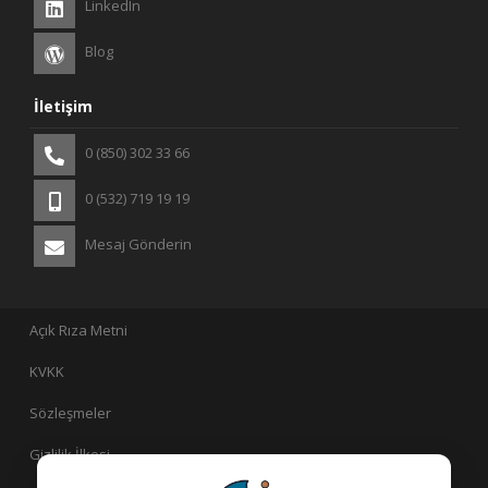
LinkedIn
Blog
İletişim
0 (850) 302 33 66
0 (532) 719 19 19
Mesaj Gönderin
Açık Rıza Metni
KVKK
Sözleşmeler
Gizlilik İlkesi