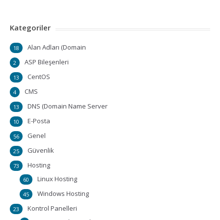
Kategoriler
Alan Adları (Domain
18
ASP Bileşenleri
2
CentOS
13
CMS
4
DNS (Domain Name Server
13
E-Posta
10
Genel
56
Güvenlik
25
Hosting
73
Linux Hosting
60
Windows Hosting
45
Kontrol Panelleri
23