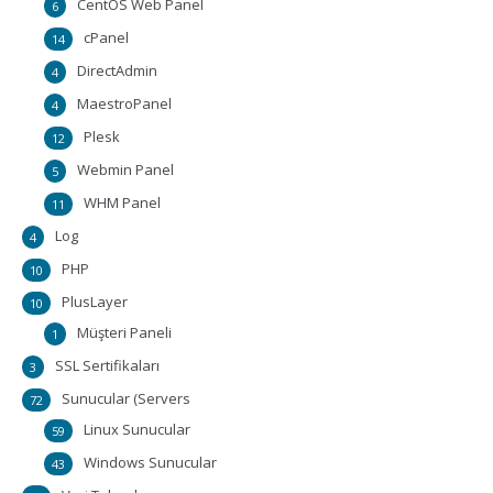
CentOS Web Panel
6
cPanel
14
DirectAdmin
4
MaestroPanel
4
Plesk
12
Webmin Panel
5
WHM Panel
11
Log
4
PHP
10
PlusLayer
10
Müşteri Paneli
1
SSL Sertifikaları
3
Sunucular (Servers
72
Linux Sunucular
59
Windows Sunucular
43