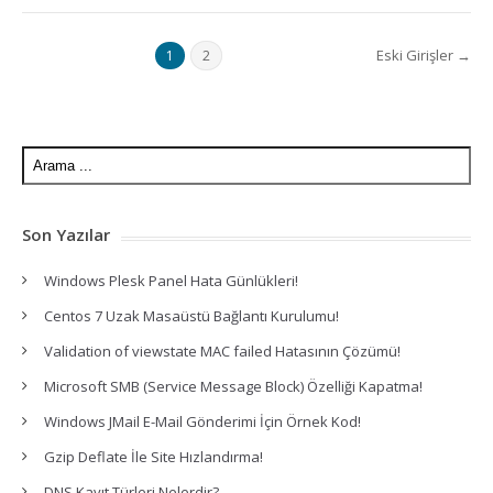
Eski Girişler →
1
2
Son Yazılar
Windows Plesk Panel Hata Günlükleri!
Centos 7 Uzak Masaüstü Bağlantı Kurulumu!
Validation of viewstate MAC failed Hatasının Çözümü!
Microsoft SMB (Service Message Block) Özelliği Kapatma!
Windows JMail E-Mail Gönderimi İçin Örnek Kod!
Gzip Deflate İle Site Hızlandırma!
DNS Kayıt Türleri Nelerdir?