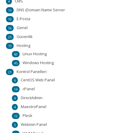
CMS
4
DNS (Domain Name Server
13
E-Posta
10
Genel
56
Güvenlik
25
Hosting
73
Linux Hosting
60
Windows Hosting
45
Kontrol Panelleri
23
CentOS Web Panel
6
cPanel
14
DirectAdmin
4
MaestroPanel
4
Plesk
12
Webmin Panel
5