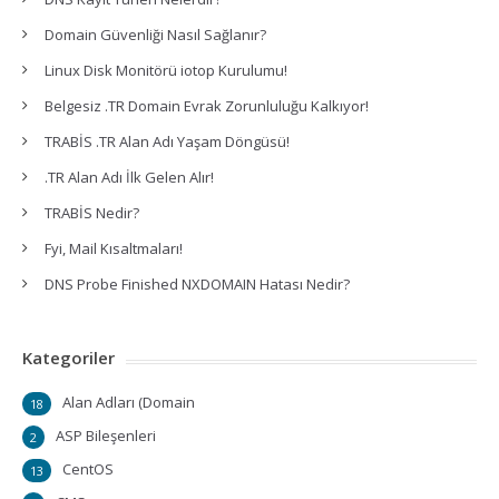
Domain Güvenliği Nasıl Sağlanır?
Linux Disk Monitörü iotop Kurulumu!
Belgesiz .TR Domain Evrak Zorunluluğu Kalkıyor!
TRABİS .TR Alan Adı Yaşam Döngüsü!
.TR Alan Adı İlk Gelen Alır!
TRABİS Nedir?
Fyi, Mail Kısaltmaları!
DNS Probe Finished NXDOMAIN Hatası Nedir?
Kategoriler
Alan Adları (Domain
18
ASP Bileşenleri
2
CentOS
13