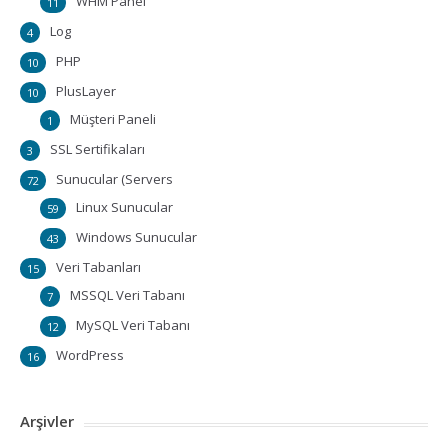
WHM Panel
11
Log
4
PHP
10
PlusLayer
10
Müşteri Paneli
1
SSL Sertifikaları
3
Sunucular (Servers
72
Linux Sunucular
59
Windows Sunucular
43
Veri Tabanları
15
MSSQL Veri Tabanı
7
MySQL Veri Tabanı
12
WordPress
16
Arşivler