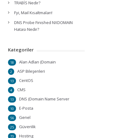
TRABİS Nedir?
Fyi, Mail Kısaltmaları!
DNS Probe Finished NXDOMAIN
Hatası Nedir?
Kategoriler
Alan Adları (Domain
18
ASP Bileşenleri
2
CentOS
13
CMS
4
DNS (Domain Name Server
13
E-Posta
10
Genel
56
Güvenlik
25
Hosting
73