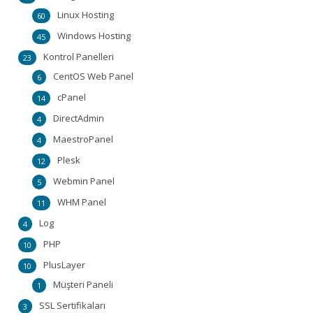
Linux Hosting
60
Windows Hosting
45
Kontrol Panelleri
23
CentOS Web Panel
6
cPanel
14
DirectAdmin
4
MaestroPanel
4
Plesk
12
Webmin Panel
5
WHM Panel
11
Log
4
PHP
10
PlusLayer
10
Müşteri Paneli
1
SSL Sertifikaları
3