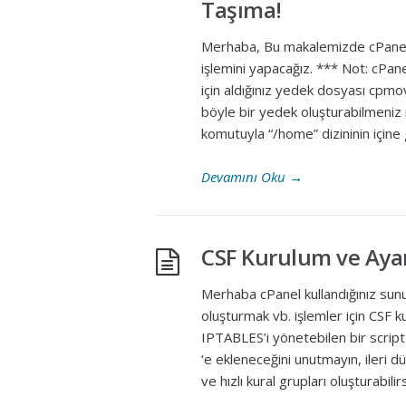
Taşıma!
Merhaba, Bu makalemizde cPanel‘
işlemini yapacağız. *** Not: cPa
için aldığınız yedek dosyası cpmo
böyle bir yedek oluşturabilmeniz 
komutuyla “/home” dizininin içine 
Devamını Oku
→
CSF Kurulum ve Ayarl
Merhaba cPanel kullandığınız sunuc
oluşturmak vb. işlemler için CSF k
IPTABLES’i yönetebilen bir script
‘e ekleneceğini unutmayın, ileri dü
ve hızlı kural grupları oluşturabil