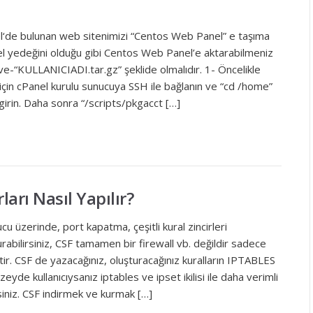
de bulunan web sitenimizi “Centos Web Panel” e taşıma
nel yedeğini olduğu gibi Centos Web Panel’e aktarabilmeniz
ve-“KULLANICIADI.tar.gz” şeklide olmalıdır. 1- Öncelikle
için cPanel kurulu sunucuya SSH ile bağlanın ve “cd /home”
girin. Daha sonra “/scripts/pkgacct […]
arı Nasıl Yapılır?
u üzerinde, port kapatma, çeşitli kural zincirleri
urabilirsiniz, CSF tamamen bir firewall vb. değildir sadece
tir. CSF de yazacağınız, oluşturacağınız kuralların IPTABLES
zeyde kullanıcıysanız iptables ve ipset ikilisi ile daha verimli
irsiniz. CSF indirmek ve kurmak […]