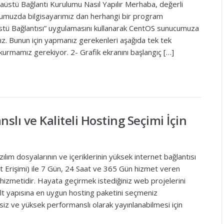
stü Bağlantı Kurulumu Nasıl Yapılır Merhaba, değerli
onumuzda bilgisayarımız dan herhangi bir program
ü Bağlantısı” uygulamasını kullanarak CentOS sunucumuza
ız. Bunun için yapmanız gerekenleri aşağıda tek tek
 kurmamız gerekiyor. 2- Grafik ekranını başlangıç […]
lı ve Kaliteli Hosting Seçimi İçin
lım dosyalarının ve içeriklerinin yüksek internet bağlantısı
t Erişimi) ile 7 Gün, 24 Saat ve 365 Gün hizmet veren
 hizmetidir. Hayata geçirmek istediğiniz web projelerini
 alt yapısına en uygun hosting paketini seçmeniz
siz ve yüksek performanslı olarak yayınlanabilmesi için