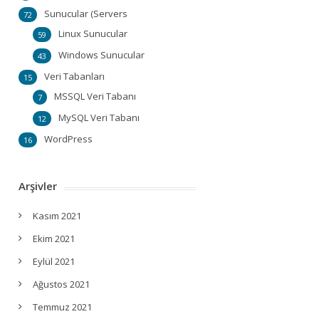
Sunucular (Servers
72
Linux Sunucular
59
Windows Sunucular
43
Veri Tabanları
15
MSSQL Veri Tabanı
7
MySQL Veri Tabanı
12
WordPress
16
Arşivler
Kasım 2021
Ekim 2021
Eylül 2021
Ağustos 2021
Temmuz 2021