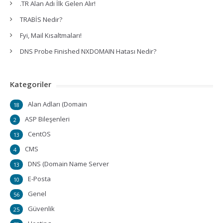
.TR Alan Adı İlk Gelen Alır!
TRABİS Nedir?
Fyi, Mail Kısaltmaları!
DNS Probe Finished NXDOMAIN Hatası Nedir?
Kategoriler
Alan Adları (Domain
18
ASP Bileşenleri
2
CentOS
13
CMS
4
DNS (Domain Name Server
13
E-Posta
10
Genel
56
Güvenlik
25