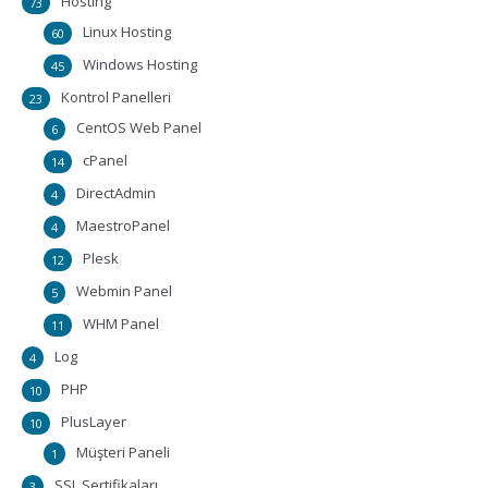
Hosting
73
Linux Hosting
60
Windows Hosting
45
Kontrol Panelleri
23
CentOS Web Panel
6
cPanel
14
DirectAdmin
4
MaestroPanel
4
Plesk
12
Webmin Panel
5
WHM Panel
11
Log
4
PHP
10
PlusLayer
10
Müşteri Paneli
1
SSL Sertifikaları
3