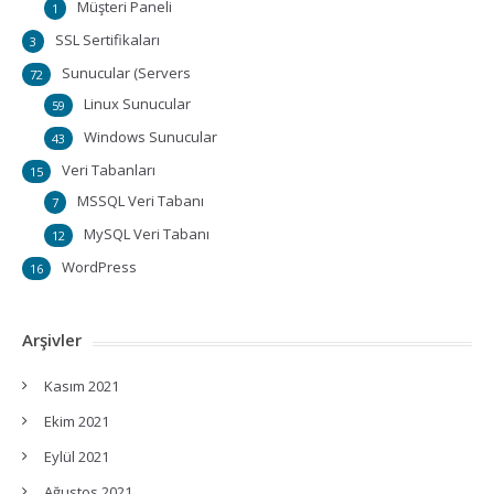
Müşteri Paneli
1
SSL Sertifikaları
3
Sunucular (Servers
72
Linux Sunucular
59
Windows Sunucular
43
Veri Tabanları
15
MSSQL Veri Tabanı
7
MySQL Veri Tabanı
12
WordPress
16
Arşivler
Kasım 2021
Ekim 2021
Eylül 2021
Ağustos 2021