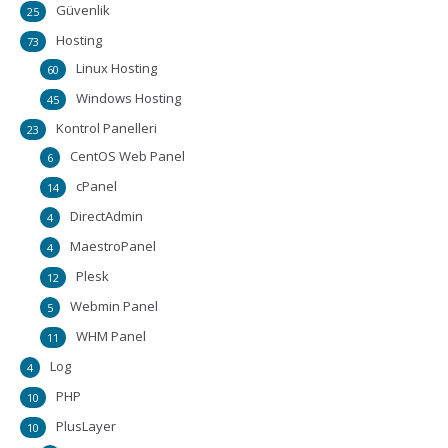
Güvenlik
25
Hosting
73
Linux Hosting
60
Windows Hosting
45
Kontrol Panelleri
23
CentOS Web Panel
6
cPanel
14
DirectAdmin
4
MaestroPanel
4
Plesk
12
Webmin Panel
5
WHM Panel
11
Log
4
PHP
10
PlusLayer
10