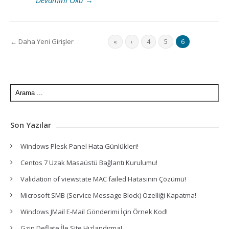
Devamını Oku
→
← Daha Yeni Girişler
«
‹
4
5
6
Son Yazılar
Windows Plesk Panel Hata Günlükleri!
Centos 7 Uzak Masaüstü Bağlantı Kurulumu!
Validation of viewstate MAC failed Hatasının Çözümü!
Microsoft SMB (Service Message Block) Özelliği Kapatma!
Windows JMail E-Mail Gönderimi İçin Örnek Kod!
Gzip Deflate İle Site Hızlandırma!