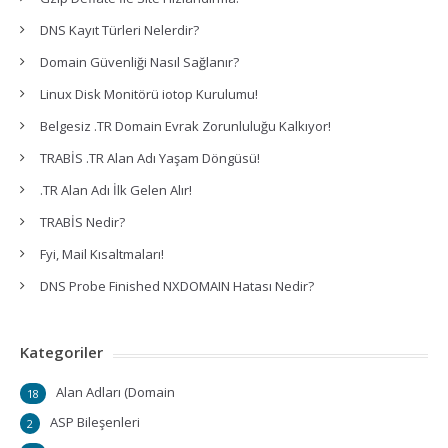
DNS Kayıt Türleri Nelerdir?
Domain Güvenliği Nasıl Sağlanır?
Linux Disk Monitörü iotop Kurulumu!
Belgesiz .TR Domain Evrak Zorunluluğu Kalkıyor!
TRABİS .TR Alan Adı Yaşam Döngüsü!
.TR Alan Adı İlk Gelen Alır!
TRABİS Nedir?
Fyi, Mail Kısaltmaları!
DNS Probe Finished NXDOMAIN Hatası Nedir?
Kategoriler
Alan Adları (Domain
18
ASP Bileşenleri
2