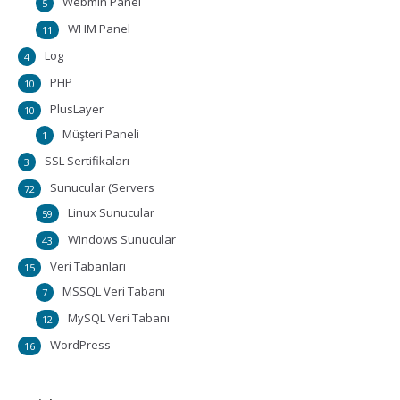
Webmin Panel
5
WHM Panel
11
Log
4
PHP
10
PlusLayer
10
Müşteri Paneli
1
SSL Sertifikaları
3
Sunucular (Servers
72
Linux Sunucular
59
Windows Sunucular
43
Veri Tabanları
15
MSSQL Veri Tabanı
7
MySQL Veri Tabanı
12
WordPress
16