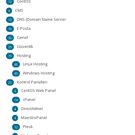
CentOS
13
CMS
4
DNS (Domain Name Server
13
E-Posta
10
Genel
56
Güvenlik
25
Hosting
73
Linux Hosting
60
Windows Hosting
45
Kontrol Panelleri
23
CentOS Web Panel
6
cPanel
14
DirectAdmin
4
MaestroPanel
4
Plesk
12