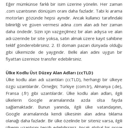
Eğer mümkünse farklı bir isim üzerine yönelin. Her zaman
.com uzantısının dönüşüm oranı daha fazladır. Tabi ki arama
motorları gözünde hepsi aynıdır. Ancak kullanıcı tarafındaki
bilinirliği ve güven vermesi adına .com alan adı her zaman
daha öndedir. Sizin için vazgeçilmez bir alan adıysa ve alan
adı üzerinde bir site yoksa, satın almak üzere kayıt sahibine
teklif gönderebilirsiniz. 2. El domain pazarı dünyada olduğu
gibi ülkemizde de yaygındır. Belki alan adını uygun bir
fiyattan üzerinize transfer edebilirsiniz.
Ülke Kodlu Üst Düzey Alan Adları (ccTLD)
Ülke kodlu alan adı uzantıları (ccTLD), herhangi bir ülkeye
özgü uzantılardır. Örneğin; Türkiye (com.tr), Almanya (.de),
Fransa (.fr) gibi uzantılardır. Ülke kodlu alan adları, ilgili
ülkelerin Google aramalarında azda olsa fayda
sağlamaktadır. Bunun yanında, ilgili ülke vatandaşının,
Google aramalarında kendi ülkesinin alan adına tıklama
olanağı daha fazladır. Bir ülke özelinde bir siteniz varsa, ilgili
ülkenin uzantısını tercih edebilirsiniz. Ancak global bir proje