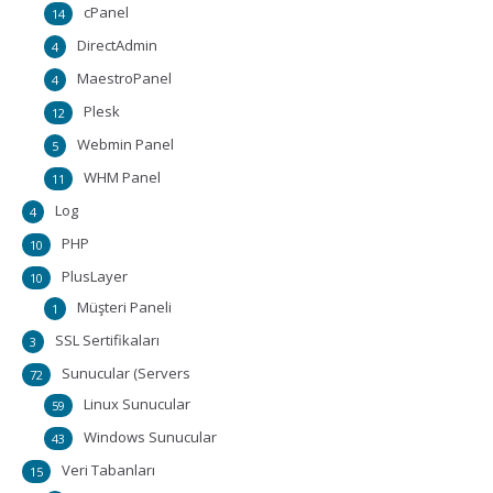
cPanel
14
DirectAdmin
4
MaestroPanel
4
Plesk
12
Webmin Panel
5
WHM Panel
11
Log
4
PHP
10
PlusLayer
10
Müşteri Paneli
1
SSL Sertifikaları
3
Sunucular (Servers
72
Linux Sunucular
59
Windows Sunucular
43
Veri Tabanları
15