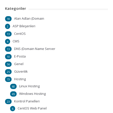
Kategoriler
Alan Adları (Domain
18
ASP Bileşenleri
2
CentOS
13
CMS
4
DNS (Domain Name Server
13
E-Posta
10
Genel
56
Güvenlik
25
Hosting
73
Linux Hosting
60
Windows Hosting
45
Kontrol Panelleri
23
CentOS Web Panel
6