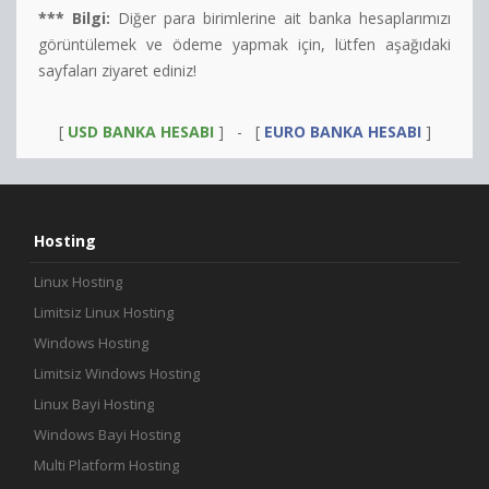
*** Bilgi:
Diğer para birimlerine ait banka hesaplarımızı
görüntülemek ve ödeme yapmak için, lütfen aşağıdaki
sayfaları ziyaret ediniz!
[
USD BANKA HESABI
] - [
EURO BANKA HESABI
]
Hosting
Linux Hosting
Limitsiz Linux Hosting
Windows Hosting
Limitsiz Windows Hosting
Linux Bayi Hosting
Windows Bayi Hosting
Multi Platform Hosting