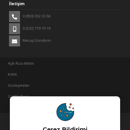
İletişim
0 (850) 302 33 66
0 (532) 719 19 19
Mesaj Gönderin
Açık Rıza Metni
KVKK
Sözleşmeler
Gizlilik İlkesi
PlusLayer bir
iştirakidir!
Çerez Bildirimi