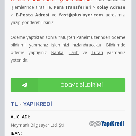
işlemlerinde sırası ile,
Para Transferleri
>
Kolay Adrese
İletişim
>
E-Posta Adresi
ve
fast@pluslayer.com
adresimizi
yazıp gönderebilirsiniz.
Ödeme yaptıktan sonra "Müşteri Paneli" üzerinden ödeme
bildirimi yapmanız işleminizi hızlandıracaktır. Bildirimde
ödeme yaptığınız
Banka
,
Tarih
ve
Tutarı
yazmanız
yeterlidir.
ÖDEME BILDIRIMI
TL
-
YAPI KREDI
ALICI ADI:
Naymanlı Bilgisayar Ltd. Şti.
IBAN: