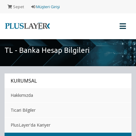
Sepet
Müşteri Girişi
TL - Banka Hesap Bilgileri
Müşteri
Girişi
KURUMSAL
Yeni
Müşteri
Hakkımızda
Kaydı
Ticari Bilgiler
Alışveriş
Sepeti
PlusLayer'da Kariyer