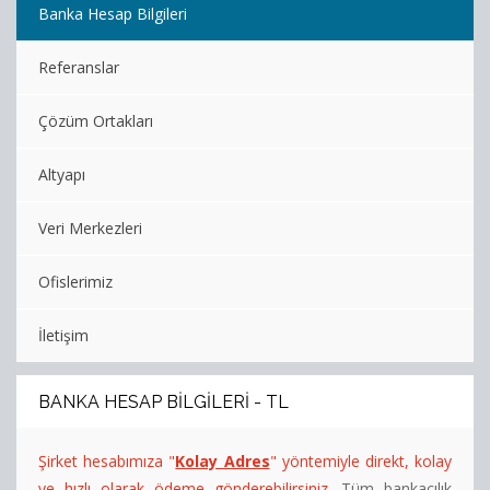
Banka Hesap Bilgileri
Alan
Adı
Referanslar
Hosting
Çözüm Ortakları
Limitsiz
Hosting
Altyapı
Kurumsal
Veri Merkezleri
Hosting
Ofislerimiz
Sunucu
Hizmetleri
İletişim
Diğer
BANKA HESAP BILGILERI - TL
Hizmetler
Şirket hesabımıza "
Kolay Adres
" yöntemiyle direkt, kolay
Kurumsal
ve hızlı olarak ödeme gönderebilirsiniz.
Tüm bankacılık