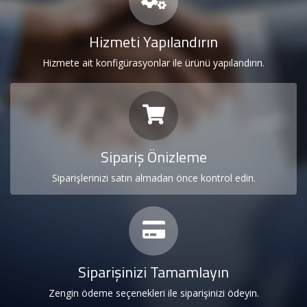
Alan
Adı
Hizmeti Yapılandırın
Hosting
Hizmete ait konfigürasyonlar ile ürünü yapılandırın.
Limitsiz
Hosting
Kurumsal
Sipariş Önizleme
Hosting
Siparişlerinizi satın almadan önce kontrol edin.
Sunucu
Hizmetleri
Diğer
Hizmetler
Siparişinizi Tamamlayın
Kurumsal
Zengin ödeme seçenekleri ile siparişinizi ödeyin.