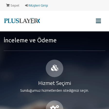
Sepet
Müşteri Girişi
İnceleme ve Ödeme
Müşteri
Girişi
Yeni
Müşteri
Kaydı
Hizmet Seçimi
Sunduğumuz hizmetlerden istediğinizi seçin.
Alışveriş
Sepeti