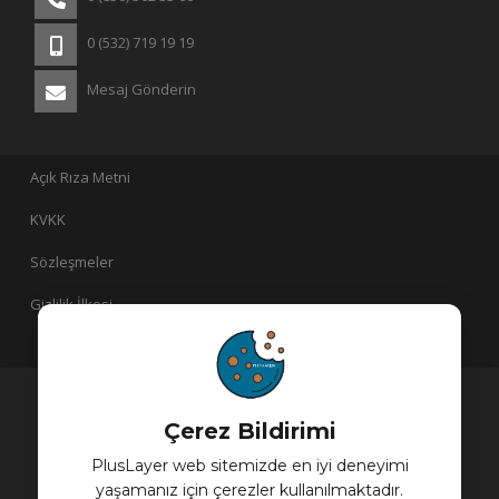
0 (532) 719 19 19
Mesaj Gönderin
Açık Rıza Metni
KVKK
Sözleşmeler
Gizlilik İlkesi
PlusLayer bir
iştirakidir!
Çerez Bildirimi
PlusLayer web sitemizde en iyi deneyimi
yaşamanız için çerezler kullanılmaktadır.