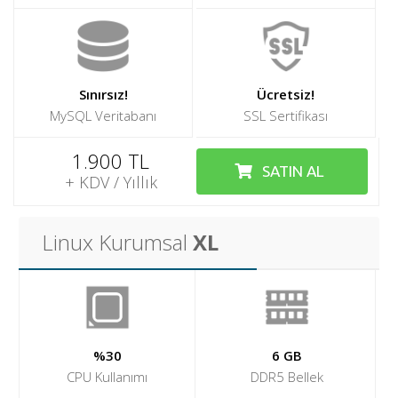
İletişim
Sınırsız!
Ücretsiz!
MySQL Veritabanı
SSL Sertifikası
1.900 TL
SATIN AL
+ KDV / Yıllık
Linux Kurumsal
XL
%30
6 GB
CPU Kullanımı
DDR5 Bellek