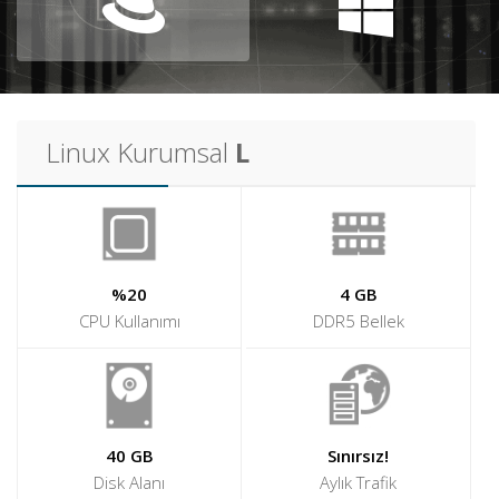
Alan
Adı
Hosting
Linux Kurumsal
L
Limitsiz
Hosting
Kurumsal
Hosting
%20
4 GB
Sunucu
CPU Kullanımı
DDR5 Bellek
Hizmetleri
Diğer
Hizmetler
40 GB
Sınırsız!
Kurumsal
Disk Alanı
Aylık Trafik