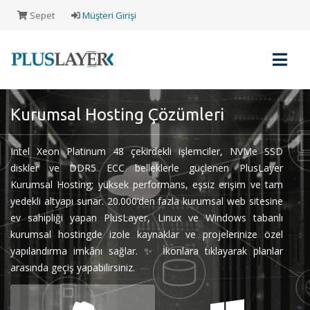
Sepet
Müşteri Girişi
Kurumsal Hosting Çözümleri
Müşteri
Girişi
Intel Xeon Platinum 48 çekirdekli işlemciler, NVMe SSD
diskler ve DDR5 ECC belleklerle güçlenen PlusLayer
Kurumsal Hosting; yüksek performans, eşsiz erişim ve tam
Yeni
yedekli altyapı sunar. 20.000’den fazla kurumsal web sitesine
Müşteri
ev sahipliği yapan PlusLayer, Linux ve Windows tabanlı
Kaydı
kurumsal hostingde izole kaynaklar ve projelerinize özel
yapılandırma imkânı sağlar. ✨ İkonlara tıklayarak planlar
Alışveriş
arasında geçiş yapabilirsiniz.
Sepeti