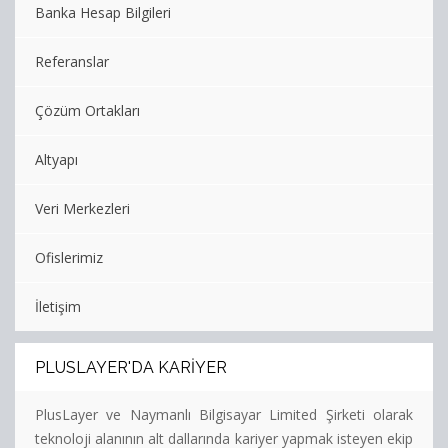
Banka Hesap Bilgileri
Alan
Adı
Referanslar
Hosting
Çözüm Ortakları
Limitsiz
Hosting
Altyapı
Kurumsal
Veri Merkezleri
Hosting
Ofislerimiz
Sunucu
Hizmetleri
İletişim
Diğer
PLUSLAYER'DA KARIYER
Hizmetler
PlusLayer ve Naymanlı Bilgisayar Limited Şirketi olarak
Kurumsal
teknoloji alanının alt dallarında kariyer yapmak isteyen ekip