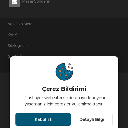
Mesaj Gönderin
Açık Rıza Metni
KVKK
Sözleşmeler
Gizlilik İlkesi
PlusLayer bir
iştirakidir!
Çerez Bildirimi
PlusLayer web sitemizde en iyi deneyimi
yaşamanız için çerezler kullanılmaktadır.
Kabul Et
Detaylı Bilgi