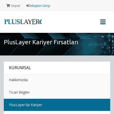
Sepet
Müşteri Girişi
PlusLayer Kariyer Fırsatları
Müşteri
Girişi
KURUMSAL
Yeni
Müşteri
Hakkımızda
Kaydı
Ticari Bilgiler
Alışveriş
Sepeti
PlusLayer'da Kariyer