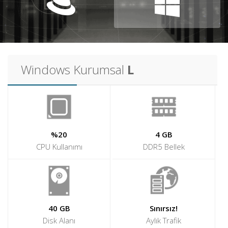
Alan
Adı
Hosting
Windows Kurumsal
L
Limitsiz
Hosting
Kurumsal
Hosting
%20
4 GB
Sunucu
CPU Kullanımı
DDR5 Bellek
Hizmetleri
Diğer
Hizmetler
40 GB
Sınırsız!
Kurumsal
Disk Alanı
Aylık Trafik