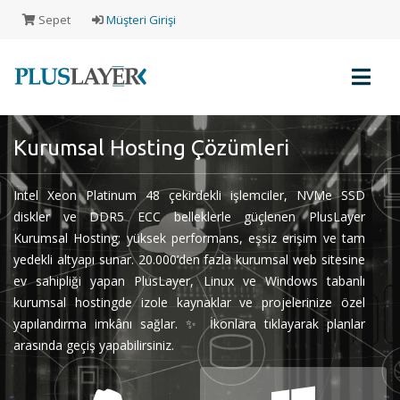
Sepet
Müşteri Girişi
Kurumsal Hosting Çözümleri
Müşteri
Girişi
Intel Xeon Platinum 48 çekirdekli işlemciler, NVMe SSD
diskler ve DDR5 ECC belleklerle güçlenen PlusLayer
Kurumsal Hosting; yüksek performans, eşsiz erişim ve tam
Yeni
yedekli altyapı sunar. 20.000’den fazla kurumsal web sitesine
Müşteri
ev sahipliği yapan PlusLayer, Linux ve Windows tabanlı
Kaydı
kurumsal hostingde izole kaynaklar ve projelerinize özel
yapılandırma imkânı sağlar. ✨ İkonlara tıklayarak planlar
Alışveriş
arasında geçiş yapabilirsiniz.
Sepeti