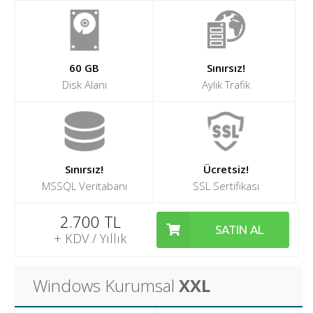
60 GB
Sınırsız!
Disk Alanı
Aylık Trafik
Sınırsız!
Ücretsiz!
MSSQL Veritabanı
SSL Sertifikası
2.700 TL
SATIN AL
+ KDV / Yıllık
Windows Kurumsal
XXL