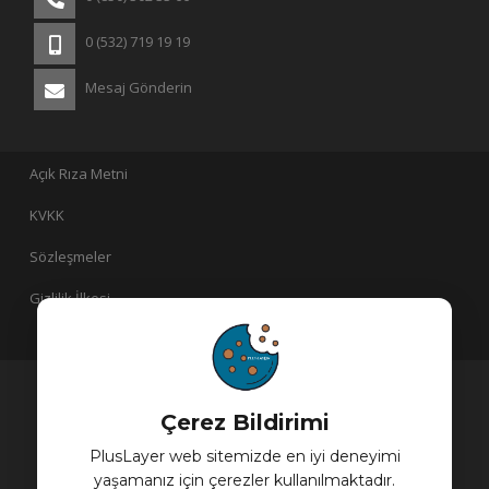
0 (532) 719 19 19
Mesaj Gönderin
Açık Rıza Metni
KVKK
Sözleşmeler
Gizlilik İlkesi
PlusLayer bir
iştirakidir!
Çerez Bildirimi
PlusLayer web sitemizde en iyi deneyimi
yaşamanız için çerezler kullanılmaktadır.