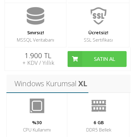
İletişim
Sınırsız!
Ücretsiz!
MSSQL Veritabanı
SSL Sertifikası
1.900 TL
SATIN AL
+ KDV / Yıllık
Windows Kurumsal
XL
%30
6 GB
CPU Kullanımı
DDR5 Bellek