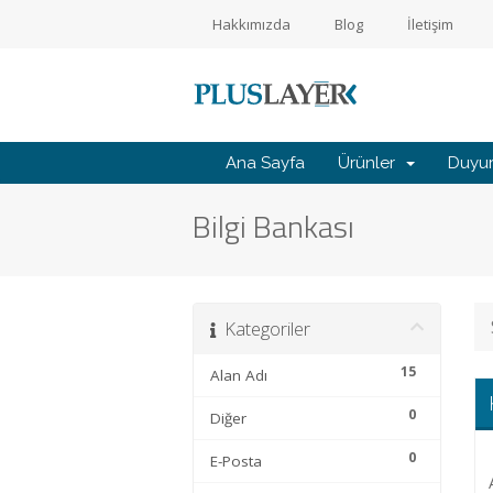
Hakkımızda
Blog
İletişim
Ana Sayfa
Ürünler
Duyur
Müşteri
Bilgi Bankası
Girişi
Yeni
Müşteri
Kategoriler
Kaydı
15
Alan Adı
0
Diğer
Alışveriş
Sepeti
0
E-Posta