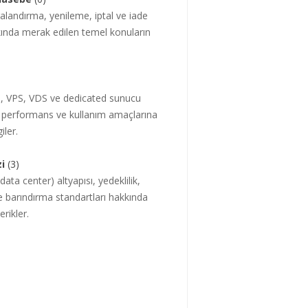
landırma, yenileme, iptal ve iade
kında merak edilen temel konuların
i, VPS, VDS ve dedicated sunucu
e performans ve kullanım amaçlarına
iler.
i
(3)
data center) altyapısı, yedeklilik,
k ve barındırma standartları hakkında
çerikler.