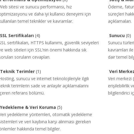
Web sitesi ve sunucu performansı, hız
Ödeme, fatura
optimizasyonu ve daha iyi kullanıcı deneyimi için
süreçleri hak
kullanılan temel teknikler ve kavramlar.
açıklamaları.
SSL Sertifikaları
(4)
Sunucu
(0)
SSL sertifikaları, HTTPS kullanımı, güvenlik seviyeleri
Sunucu türler
ve web siteleri için SSL’nin önemi hakkında sık
kavramları il
sorulan soruların cevapları.
dair temel bilg
Teknik Terimler
(1)
Veri Merkez
Hosting, sunucu ve internet teknolojileriyle ilgili
Veri merkezi (
teknik terimlerin sade ve anlaşılır açıklamalarını
erişilebilirli
içeren referans bölümü.
bilgilendirici i
Yedekleme & Veri Koruma
(5)
Veri yedekleme yöntemleri, otomatik yedekleme
sistemleri ve veri kaybına karşı alınması gereken
önlemler hakkında temel bilgiler.