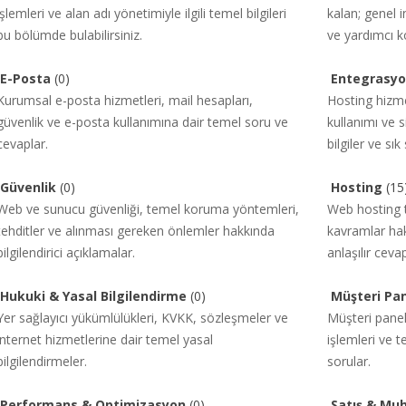
işlemleri ve alan adı yönetimiyle ilgili temel bilgileri
kalan; genel in
bu bölümde bulabilirsiniz.
ve yardımcı ko
E-Posta
(0)
Entegrasyo
Kurumsal e-posta hizmetleri, mail hesapları,
Hosting hizmet
güvenlik ve e-posta kullanımına dair temel soru ve
kullanımı ve 
cevaplar.
bilgiler ve sık
Güvenlik
(0)
Hosting
(15
Web ve sunucu güvenliği, temel koruma yöntemleri,
Web hosting tü
tehditler ve alınması gereken önlemler hakkında
kavramlar hak
bilgilendirici açıklamalar.
anlaşılır cevap
Hukuki & Yasal Bilgilendirme
(0)
Müşteri Pan
Yer sağlayıcı yükümlülükleri, KVKK, sözleşmeler ve
Müşteri panel
internet hizmetlerine dair temel yasal
işlemleri ve te
bilgilendirmeler.
sorular.
Performans & Optimizasyon
(0)
Satış & Mu