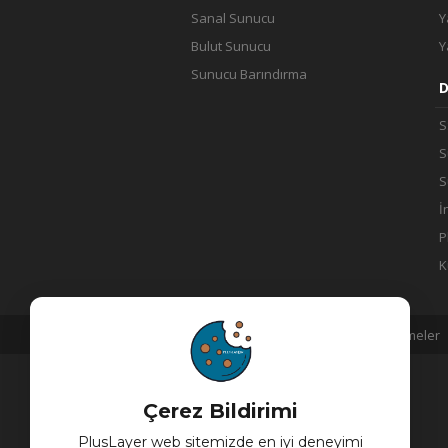
Sanal Sunucu
Y
Bulut Sunucu
Y
Sunucu Barındırma
D
S
S
S
İ
P
K
Açık Rıza Metni
KVKK
Sözleşmeler
Çerez Bildirimi
PlusLayer web sitemizde en iyi deneyimi