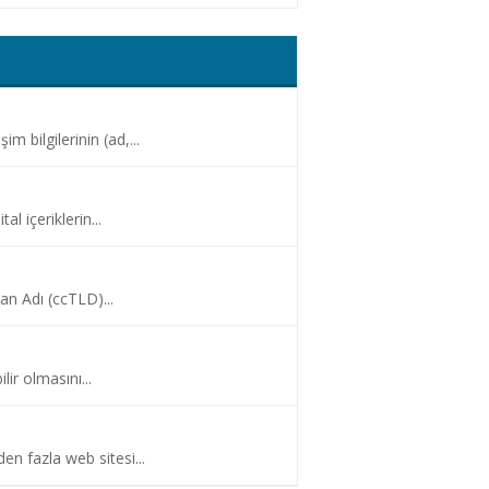
m bilgilerinin (ad,...
l içeriklerin...
an Adı (ccTLD)...
lir olmasını...
en fazla web sitesi...