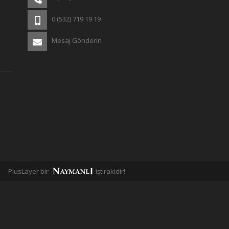
0 (532) 719 19 19
Mesaj Gönderin
PlusLayer bir
iştirakidir!