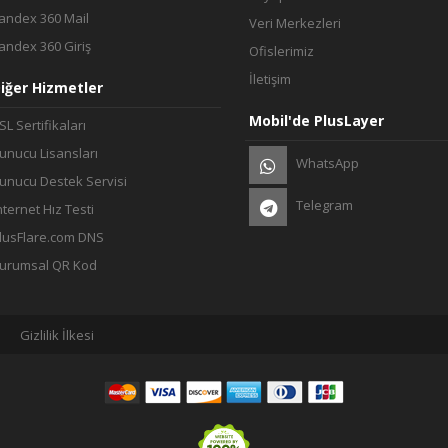
andex 360 Mail
Veri Merkezleri
andex 360 Giriş
Ofislerimiz
İletişim
iğer Hizmetler
Mobil'de PlusLayer
SL Sertifikaları
unucu Lisansları
WhatsApp
unucu Destek Servisi
Telegram
nternet Hız Testi
lusFlare.com DNS
urumsal QR Kod
Gizlilik İlkesi