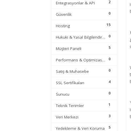
2
Entegrasyonlar & API
Alan
Adı
0
Güvenlik
15
Hosting
Hosting
0
Hukuki & Yasal Bilgilendirme
Limitsiz
Hosting
5
Müşteri Paneli
0
Performans & Optimizasyon
Kurumsal
Hosting
0
Satış & Muhasebe
4
Sunucu
SSL Sertifikaları
Hizmetleri
0
Sunucu
Diğer
1
Teknik Terimler
Hizmetler
3
Veri Merkezi
Kurumsal
5
Yedekleme & Veri Koruma