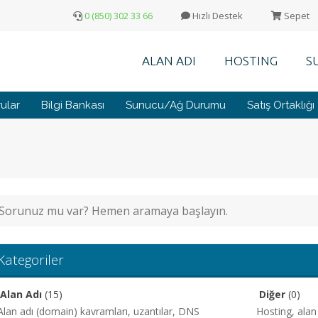
0 (850) 302 33 66
Hızlı Destek
Sepet
ALAN ADI
HOSTING
S
ular
Bilgi Bankası
Sunucu/Ağ Durumu
Satış Ortaklığı
Kategoriler
Alan Adı
(15)
Diğer
(0)
Alan adı (domain) kavramları, uzantılar, DNS
Hosting, alan