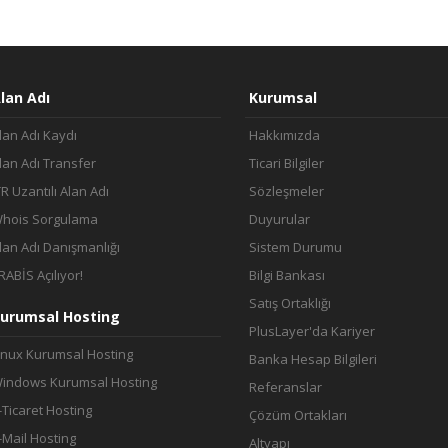
lan Adı
Kurumsal
lan Adı Kaydı
Hakkımızda
lan Adı Transfer
Ticari Bilgiler
TR Uzantılı Alan Adı
Sözleşmeler
hois Sorgulama
Duyurular
lan Adı Danışmanlığı
Sistem Durumu
RABİS Açılıyor!
Bilgi Bankası
Satış Ortaklığı
urumsal Hosting
PlusLayer'da Kariyer
inux Kurumsal Hosting
Banka Hesap Bilgileri
indows Kurumsal Hosting
Referanslar
-Ticaret Hosting
Çözüm Ortakları
-Mail Hosting
Altyapı