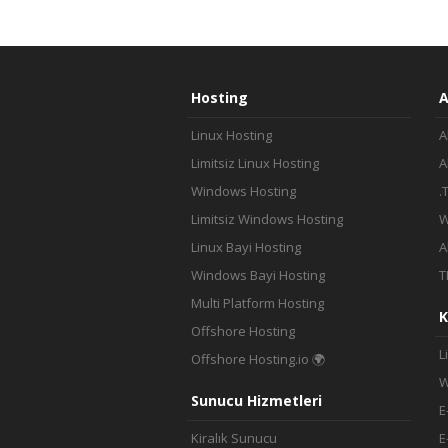
Hosting
A
Linux Hosting
A
Limitsiz Linux Hosting
A
Windows Hosting
.
Limitsiz Windows Hosting
W
Linux Bayi Hosting
A
Windows Bayi Hosting
T
Multi Platform Hosting
K
Offshore Hosting
L
Offshore Hosting.io 🌍
W
Sunucu Hizmetleri
E
Kiralık Sunucu
E