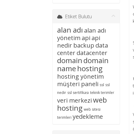
İletişim
Etiket Bulutu
alan adı
alan adı
yönetim
api
api
nedir
backup
data
center
datacenter
domain
domain
name
hosting
hosting yönetim
müşteri paneli
ssl
ssl
nedir
ssl sertifikası
teknik terimler
web
veri merkezi
hosting
web sitesi
yedekleme
terimleri