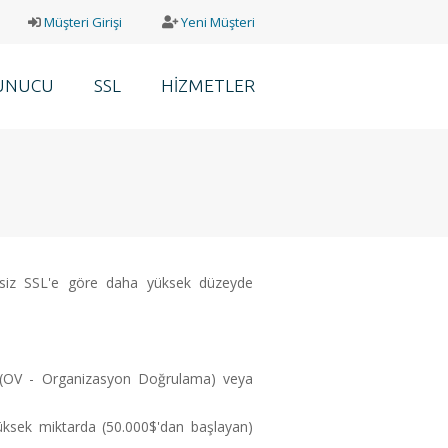
Müşteri Girişi
Yeni Müşteri
UNUCU
SSL
HİZMETLER
cretsiz SSL'e göre daha yüksek düzeyde
ı (OV - Organizasyon Doğrulama) veya
 yüksek miktarda (50.000$'dan başlayan)