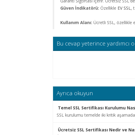
Garanti Sigortası içerir. Ücretsiz SSL'd
Alan
Güven İndikatörü:
Özellikle
EV SSL
, 
Adı
Kullanım Alanı:
Ücretli SSL, özellikle 
Hosting
Limitsiz
Bu cevap yeterince yardımcı 
Hosting
Kurumsal
Hosting
Sunucu
Hizmetleri
Ayrıca okuyun
Diğer
Temel SSL Sertifikası Kurulumu Nasıl
Hizmetler
SSL kurulumu temelde iki kritik aşamadan
Kurumsal
Ücretsiz SSL Sertifikası Nedir ve Nas