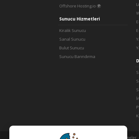
L
Offshore Hosting.io 🌍
W
Sunucu Hizmetleri
E
Kiralık Sunucu
E
Sanal Sunucu
Y
Bulut Sunucu
Y
Sunucu Barındırma
D
S
S
S
İ
P
K
Açık Rıza Metni
KVKK
Sözleşmeler