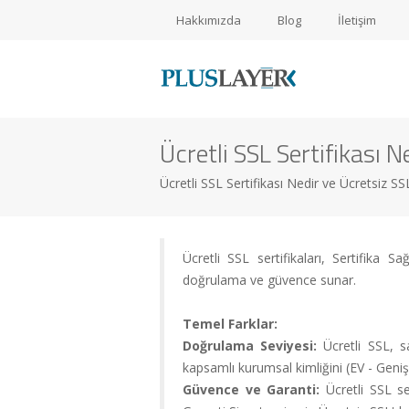
Hakkımızda
Blog
İletişim
Ücretli SSL Sertifikası N
Müşteri
Girişi
Ücretli SSL Sertifikası Nedir ve Ücretsiz S
Yeni
Ücretli SSL sertifikaları, Sertifika 
Müşteri
doğrulama ve güvence sunar.
Kaydı
Temel Farklar:
Doğrulama Seviyesi:
Ücretli SSL, s
Alışveriş
kapsamlı kurumsal kimliğini (EV - Geni
Sepeti
Güvence ve Garanti:
Ücretli SSL se