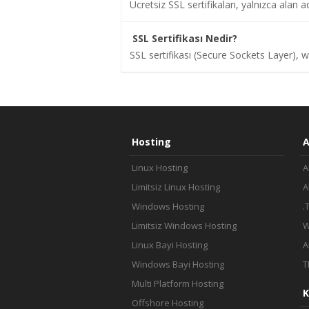
Ücretsiz SSL sertifikaları, yalnızca alan 
İletişim
SSL Sertifikası Nedir?
SSL sertifikası (Secure Sockets Layer), web
Hosting
A
Linux Hosting
A
Limitsiz Linux Hosting
A
Windows Hosting
.
Limitsiz Windows Hosting
W
Linux Bayi Hosting
A
Windows Bayi Hosting
T
Multi Platform Hosting
K
Offshore Hosting