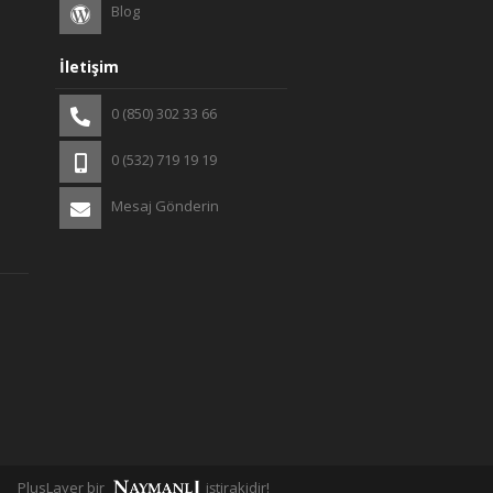
Blog
İletişim
0 (850) 302 33 66
0 (532) 719 19 19
Mesaj Gönderin
PlusLayer bir
iştirakidir!