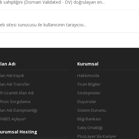
adı sahipliğini (Domain Validated - DV) doğrulayan en...
 sitesi sunucusu ile kullanıcının tarayıcısı...
lan Adı
Kurumsal
lan Adı Kaydı
Hakkımızda
lan Adı Transfer
Ticari Bilgiler
TR Uzantılı Alan Adı
Sözleşmeler
hois Sorgulama
Duyurular
lan Adı Danışmanlığı
Sistem Durumu
RABİS Açılıyor!
Bilgi Bankası
Satış Ortaklığı
urumsal Hosting
PlusLayer'da Kariyer