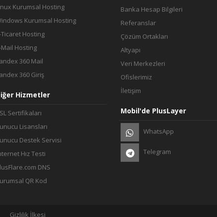
inux Kurumsal Hosting
Banka Hesap Bilgileri
indows Kurumsal Hosting
Referanslar
-Ticaret Hosting
Çözüm Ortakları
-Mail Hosting
Altyapı
andex 360 Mail
Veri Merkezleri
andex 360 Giriş
Ofislerimiz
İletişim
iğer Hizmetler
Mobil'de PlusLayer
SL Sertifikaları
unucu Lisansları
WhatsApp
unucu Destek Servisi
Telegram
nternet Hız Testi
lusFlare.com DNS
urumsal QR Kod
Gizlilik İlkesi