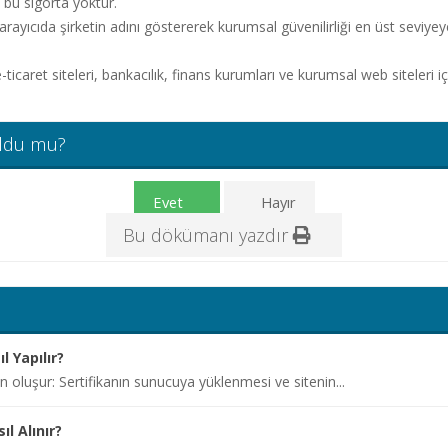
e bu sigorta yoktur.
tarayıcıda şirketin adını göstererek kurumsal güvenilirliği en üst seviyeye
e-ticaret siteleri, bankacılık, finans kurumları ve kurumsal web siteleri i
oldu mu?
Evet
Hayır
Bu dökümanı yazdır
 Yapılır?
 oluşur: Sertifikanın sunucuya yüklenmesi ve sitenin...
ıl Alınır?