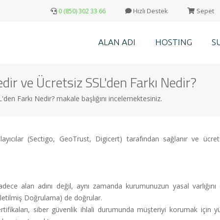
0 (850) 302 33 66
Hızlı Destek
Sepet
ALAN ADI
HOSTING
S
edir ve Ücretsiz SSL'den Farkı Nedir?
SL'den Farkı Nedir? makale başlığını incelemektesiniz.
Sağlayıcılar (Sectigo, GeoTrust, Digicert) tarafından sağlanır ve ü
adece alan adını değil, aynı zamanda kurumunuzun yasal varlığın
şletilmiş Doğrulama) de doğrular.
rtifikaları, siber güvenlik ihlali durumunda müşteriyi korumak için