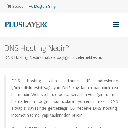
Sepet
Müşteri Girişi
DNS Hosting Nedir?
Müşteri
Girişi
DNS Hosting Nedir? makale başlığını incelemektesiniz.
Yeni
DNS hosting, alan adlarının IP adreslerine
Müşteri
yönlendirilmesini sağlayan DNS kayıtlarının barındırılması
Kaydı
hizmetidir. Web siteleri, e-posta servisleri ve diğer internet
hizmetlerinin doğru sunuculara yönlendirilmesi DNS
altyapısı sayesinde gerçekleşir. Bu nedenle DNS hosting,
Alışveriş
internetin temel yapı taşlarından biridir.
Sepeti