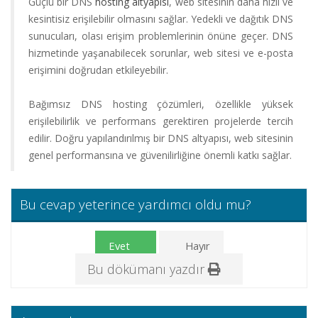
Güçlü bir DNS
hosting altyapısı
, web sitesinin daha hızlı ve
Alan
kesintisiz erişilebilir olmasını sağlar. Yedekli ve dağıtık DNS
Adı
sunucuları, olası erişim problemlerinin önüne geçer. DNS
hizmetinde yaşanabilecek sorunlar, web sitesi ve e-posta
Hosting
erişimini doğrudan etkileyebilir.
Limitsiz
Bağımsız DNS hosting çözümleri, özellikle yüksek
Hosting
erişilebilirlik ve performans gerektiren projelerde tercih
edilir. Doğru yapılandırılmış bir DNS altyapısı, web sitesinin
Kurumsal
genel performansına ve güvenilirliğine önemli katkı sağlar.
Hosting
Sunucu
Bu cevap yeterince yardımcı oldu mu?
Hizmetleri
Evet
Hayır
Diğer
Bu dökümanı yazdır
Hizmetler
Kurumsal