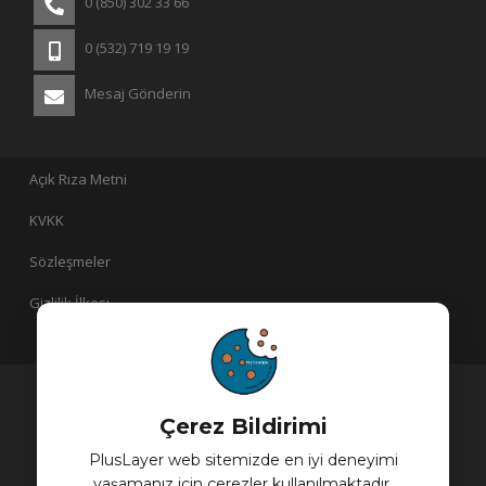
0 (850) 302 33 66
0 (532) 719 19 19
Mesaj Gönderin
Açık Rıza Metni
KVKK
Sözleşmeler
Gizlilik İlkesi
PlusLayer bir
iştirakidir!
Çerez Bildirimi
PlusLayer web sitemizde en iyi deneyimi
yaşamanız için çerezler kullanılmaktadır.