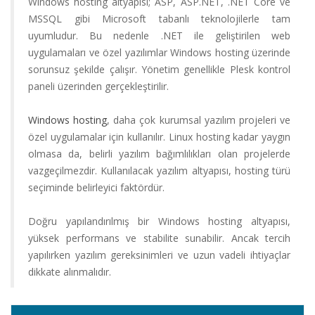
Windows hosting altyapısı; ASP, ASP.NET, .NET Core ve
Alan
MSSQL gibi Microsoft tabanlı teknolojilerle tam
Adı
uyumludur. Bu nedenle .NET ile geliştirilen web
uygulamaları ve özel yazılımlar Windows hosting üzerinde
Hosting
sorunsuz şekilde çalışır. Yönetim genellikle Plesk kontrol
paneli üzerinden gerçekleştirilir.
Limitsiz
Hosting
Windows hosting
, daha çok kurumsal yazılım projeleri ve
özel uygulamalar için kullanılır. Linux hosting kadar yaygın
Kurumsal
olmasa da, belirli yazılım bağımlılıkları olan projelerde
Hosting
vazgeçilmezdir. Kullanılacak yazılım altyapısı, hosting türü
seçiminde belirleyici faktördür.
Sunucu
Hizmetleri
Doğru yapılandırılmış bir Windows hosting altyapısı,
yüksek performans ve stabilite sunabilir. Ancak tercih
Diğer
yapılırken yazılım gereksinimleri ve uzun vadeli ihtiyaçlar
Hizmetler
dikkate alınmalıdır.
Kurumsal