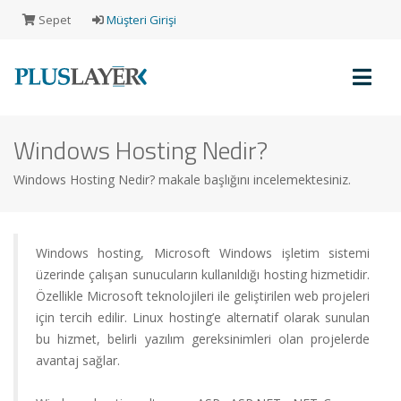
Sepet
Müşteri Girişi
Windows Hosting Nedir?
Müşteri
Girişi
Windows Hosting Nedir? makale başlığını incelemektesiniz.
Yeni
Windows hosting, Microsoft Windows işletim sistemi
Müşteri
üzerinde çalışan sunucuların kullanıldığı hosting hizmetidir.
Kaydı
Özellikle Microsoft teknolojileri ile geliştirilen web projeleri
için tercih edilir. Linux hosting’e alternatif olarak sunulan
bu hizmet, belirli yazılım gereksinimleri olan projelerde
Alışveriş
avantaj sağlar.
Sepeti