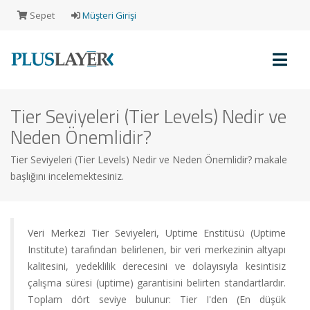
Sepet
Müşteri Girişi
Tier Seviyeleri (Tier Levels) Nedir ve
Müşteri
Neden Önemlidir?
Girişi
Tier Seviyeleri (Tier Levels) Nedir ve Neden Önemlidir? makale
başlığını incelemektesiniz.
Yeni
Müşteri
Kaydı
Veri Merkezi Tier Seviyeleri, Uptime Enstitüsü (Uptime
Institute) tarafından belirlenen, bir veri merkezinin altyapı
kalitesini, yedeklilik derecesini ve dolayısıyla kesintisiz
Alışveriş
çalışma süresi (uptime) garantisini belirten standartlardır.
Sepeti
Toplam dört seviye bulunur: Tier I'den (En düşük