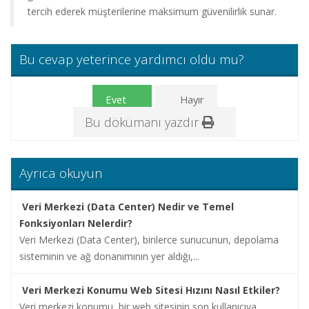
tercih ederek müşterilerine maksimum güvenilirlik sunar.
İletişim
Bu cevap yeterince yardımcı oldu mu?
Evet
Hayır
Bu dökümanı yazdır
Ayrıca okuyun
Veri Merkezi (Data Center) Nedir ve Temel
Fonksiyonları Nelerdir?
Veri Merkezi (Data Center), binlerce sunucunun, depolama
sisteminin ve ağ donanımının yer aldığı,...
Veri Merkezi Konumu Web Sitesi Hızını Nasıl Etkiler?
Veri merkezi konumu, bir web sitesinin son kullanıcıya