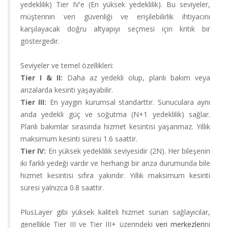
yedeklilik) Tier IV'e (En yüksek yedeklilik). Bu seviyeler,
Alan
müşterinin veri güvenliği ve erişilebilirlik ihtiyacını
Adı
karşılayacak doğru altyapıyı seçmesi için kritik bir
göstergedir.
Hosting
Seviyeler ve temel özellikleri:
Limitsiz
Tier I & II:
Daha az yedekli olup, planlı bakım veya
Hosting
arızalarda kesinti yaşayabilir.
Tier III:
En yaygın kurumsal standarttır. Sunuculara aynı
Kurumsal
anda yedekli güç ve soğutma (N+1 yedeklilik) sağlar.
Hosting
Planlı bakımlar sırasında hizmet kesintisi yaşanmaz. Yıllık
maksimum kesinti süresi
1.6
saattir.
Sunucu
Tier IV:
En yüksek yedeklilik seviyesidir (2N). Her bileşenin
Hizmetleri
iki farklı yedeği vardır ve herhangi bir arıza durumunda bile
hizmet kesintisi sıfıra yakındır. Yıllık maksimum kesinti
Diğer
süresi yalnızca
0.8
saattir.
Hizmetler
PlusLayer gibi yüksek kaliteli hizmet sunan sağlayıcılar,
Kurumsal
genellikle Tier III ve Tier III+ üzerindeki
veri merkezleri
ni