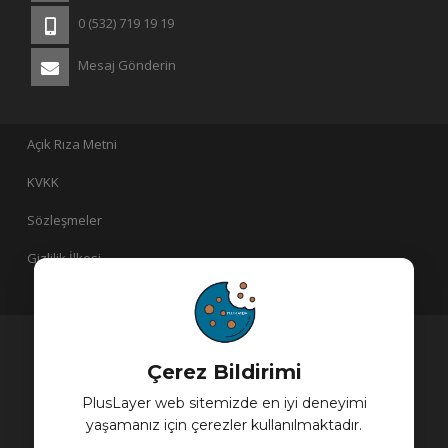
0 (532) 719 19 19
Mesaj Gönderin
Açık Rıza Metni
KVKK
Sözleşmeler
Gizlilik İlkesi
PlusLayer bir
iştirakidir!
Çerez Bildirimi
PlusLayer web sitemizde en iyi deneyimi
yaşamanız için çerezler kullanılmaktadır.