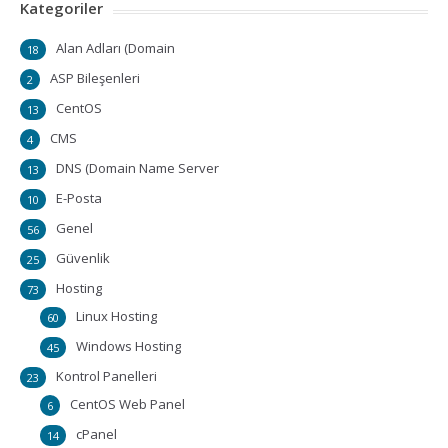
Kategoriler
Alan Adları (Domain
18
ASP Bileşenleri
2
CentOS
13
CMS
4
DNS (Domain Name Server
13
E-Posta
10
Genel
56
Güvenlik
25
Hosting
73
Linux Hosting
60
Windows Hosting
45
Kontrol Panelleri
23
CentOS Web Panel
6
cPanel
14