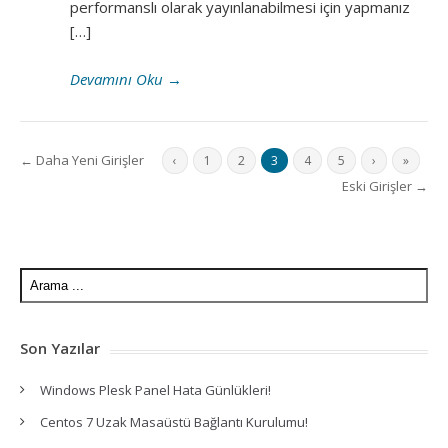
performanslı olarak yayınlanabilmesi için yapmanız
[…]
Devamını Oku
→
← Daha Yeni Girişler
‹
1
2
3
4
5
›
»
Eski Girişler →
Son Yazılar
Windows Plesk Panel Hata Günlükleri!
Centos 7 Uzak Masaüstü Bağlantı Kurulumu!