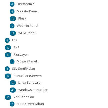
DirectAdmin
4
MaestroPanel
4
Plesk
12
Webmin Panel
5
WHM Panel
11
Log
4
PHP
10
PlusLayer
10
Müşteri Paneli
1
SSL Sertifikaları
3
Sunucular (Servers
72
Linux Sunucular
59
Windows Sunucular
43
Veri Tabanları
15
MSSQL Veri Tabanı
7