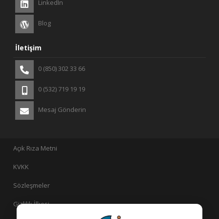
LinkedIn
Blog
İletişim
0 (850) 302 33 66
0 (532) 719 19 19
Mesaj Gönderin
Açık Rıza Metni
KVKK
Sözleşmeler
Gizlilik İlkesi