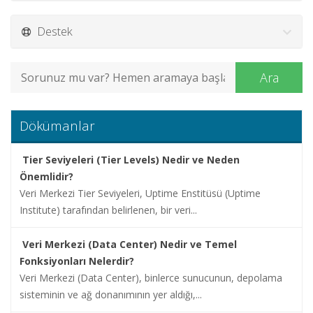
Alan
Adı
Destek
Hosting
Ara
Limitsiz
Hosting
Dökümanlar
Kurumsal
Tier Seviyeleri (Tier Levels) Nedir ve Neden
Hosting
Önemlidir?
Veri Merkezi Tier Seviyeleri, Uptime Enstitüsü (Uptime
Sunucu
Institute) tarafından belirlenen, bir veri...
Hizmetleri
Veri Merkezi (Data Center) Nedir ve Temel
Diğer
Fonksiyonları Nelerdir?
Hizmetler
Veri Merkezi (Data Center), binlerce sunucunun, depolama
sisteminin ve ağ donanımının yer aldığı,...
Kurumsal