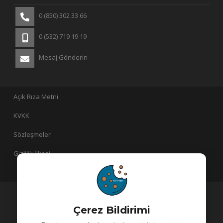
0 (850) 302 33 66
0 (532) 719 19 19
Mesaj Gönderin
Açık Rıza Metni
KVKK
Sözleşmeler
Gizlilik İlkesi
PlusLayer bir
iştirakidir!
Çerez Bildirimi