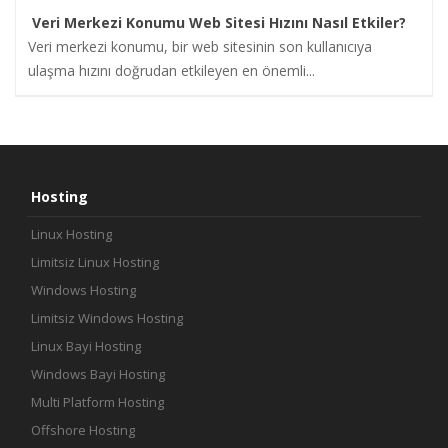
Veri Merkezi Konumu Web Sitesi Hızını Nasıl Etkiler?
İletişim
Veri merkezi konumu, bir web sitesinin son kullanıcıya
ulaşma hızını doğrudan etkileyen en önemli...
Hosting
Linux Hosting
Limitsiz Linux Hosting
Windows Hosting
Limitsiz Windows Hosting
Linux Bayi Hosting
Windows Bayi Hosting
Multi Platform Hosting
Offshore Hosting