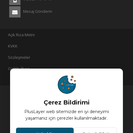
Mesaj Gönderin
Açık Rıza Metni
KVKK
Sözleşmeler
Gizlilik İlkesi
PlusLayer bir
iştirakidir!
Çerez Bildirimi
PlusLayer web sitemizde en iyi deneyimi
yaşamanız için çerezler kullanılmaktadır.