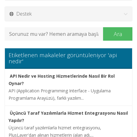
Alan
Adı
Destek
Hosting
Ara
Limitsiz
Hosting
Etiketlenen makaleler görüntüleniyor 'api
nedir'
Kurumsal
Hosting
API Nedir ve Hosting Hizmetlerinde Nasıl Bir Rol
Oynar?
Sunucu
API (Application Programming Interface - Uygulama
Hizmetleri
Programlama Arayüzü), farklı yazılım...
Diğer
Üçüncü Taraf Yazılımlarla Hizmet Entegrasyonu Nasıl
Hizmetler
Yapılır?
Üçüncü taraf yazılımlarla hizmet entegrasyonu,
Kurumsal
PlusLayer'dan alınan hizmetlerin (alan adı,...