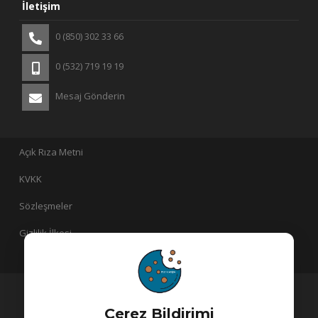
İletişim
0 (850) 302 33 66
0 (532) 719 19 19
Mesaj Gönderin
Açık Rıza Metni
KVKK
Sözleşmeler
Gizlilik İlkesi
PlusLayer bir
iştirakidir!
Çerez Bildirimi