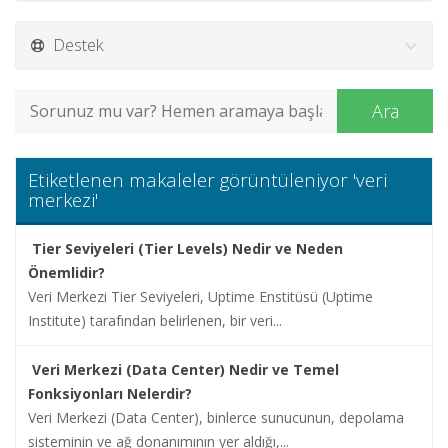
Alan
Adı
Destek
Hosting
Ara
Limitsiz
Hosting
Etiketlenen makaleler görüntüleniyor 'veri
merkezi'
Kurumsal
Hosting
Tier Seviyeleri (Tier Levels) Nedir ve Neden
Önemlidir?
Sunucu
Veri Merkezi Tier Seviyeleri, Uptime Enstitüsü (Uptime
Hizmetleri
Institute) tarafından belirlenen, bir veri...
Diğer
Veri Merkezi (Data Center) Nedir ve Temel
Hizmetler
Fonksiyonları Nelerdir?
Veri Merkezi (Data Center), binlerce sunucunun, depolama
Kurumsal
sisteminin ve ağ donanımının yer aldığı,...