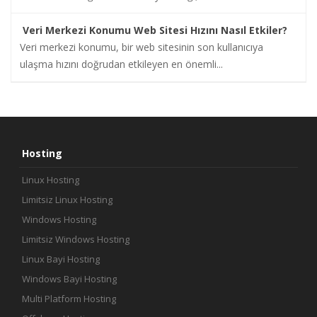
İletişim
Veri Merkezi Konumu Web Sitesi Hızını Nasıl Etkiler?
Veri merkezi konumu, bir web sitesinin son kullanıcıya
ulaşma hızını doğrudan etkileyen en önemli...
Hosting
Linux Hosting
Limitsiz Linux Hosting
Windows Hosting
Limitsiz Windows Hosting
Linux Bayi Hosting
Windows Bayi Hosting
Multi Platform Hosting